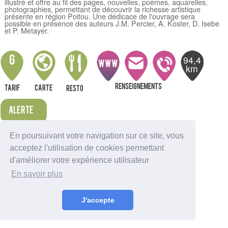
illustré et offre au fil des pages, nouvelles, poèmes, aquarelles,
photographies, permettant de découvrir la richesse artistique
présente en région Poitou. Une dédicace de l'ouvrage sera
possible en présence des auteurs J.M. Percier, A. Koster, D. Isebe
et P. Metayer.
94,4
G
WWW
km
Renseignements
Tarif
Carte
resto
Alerte
En poursuivant votre navigation sur ce site, vous
Nous indiquer une erreur
acceptez l'utilisation de cookies permettant
Sortir à Ambutrix
d'améliorer votre expérience utilisateur
Sortir à Anglefort
Sortir à Aignes-et-Puyperoux
En savoir plus
Sortir à Amberac
Sortir à Angouleme
Sortir à Aubeterre-sur-Dronne
J'accepte
Sortir à Aubeville