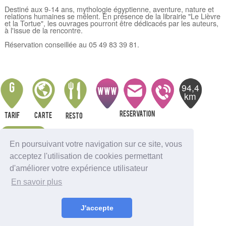
Destiné aux 9-14 ans, mythologie égyptienne, aventure, nature et
relations humaines se mêlent. En présence de la librairie "Le Lièvre
et la Tortue", les ouvrages pourront être dédicacés par les auteurs,
à l'issue de la rencontre.
Réservation conseillée au 05 49 83 39 81.
94,4
G
WWW
km
Reservation
Tarif
Carte
resto
Alerte
En poursuivant votre navigation sur ce site, vous
acceptez l'utilisation de cookies permettant
Nous indiquer une erreur
d'améliorer votre expérience utilisateur
Sortir à Ambutrix
En savoir plus
Sortir à Anglefort
Sortir à Aignes-et-Puyperoux
Sortir à Amberac
J'accepte
Sortir à Angouleme
Sortir à Aubeterre-sur-Dronne