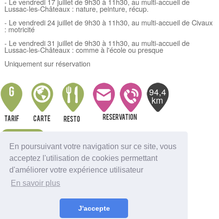
- Le vendredi 17 juillet de 9h30 à 11h30, au multi-accueil de
Lussac-les-Châteaux : nature, peinture, récup.
- Le vendredi 24 juillet de 9h30 à 11h30, au multi-accueil de Civaux
: motricité
- Le vendredi 31 juillet de 9h30 à 11h30, au multi-accueil de
Lussac-les-Châteaux : comme à l'école ou presque
Uniquement sur réservation
94,4
G
km
Reservation
Tarif
Carte
resto
Alerte
En poursuivant votre navigation sur ce site, vous
acceptez l'utilisation de cookies permettant
Nous indiquer une erreur
d'améliorer votre expérience utilisateur
Sortir à Ambutrix
En savoir plus
Sortir à Anglefort
Sortir à Aignes-et-Puyperoux
Sortir à Amberac
J'accepte
Sortir à Angouleme