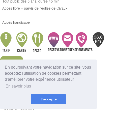
Tout public dès 5 ans, durée 45 min.
Accès libre – parvis de l'église de Civaux
Accès handicapé
96,6
G
WWW
km
Reservation et renseignements
Tarif
Carte
resto
Alerte
En poursuivant votre navigation sur ce site, vous
acceptez l'utilisation de cookies permettant
Nous indiquer une erreur
d'améliorer votre expérience utilisateur
Sortir à Ambutrix
En savoir plus
Sortir à Anglefort
Sortir à Aignes-et-Puyperoux
Sortir à Amberac
Sortir à Angouleme
J'accepte
Sortir à Aubeterre-sur-Dronne
Sortir à Aubeville