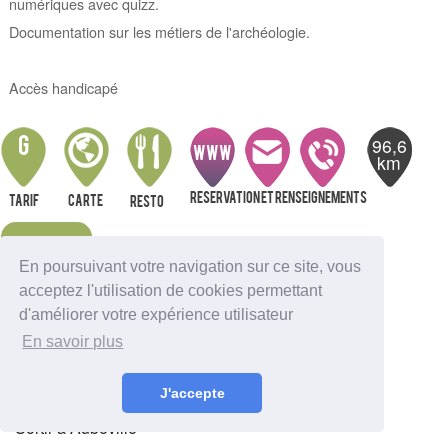
numériques avec quizz.
Documentation sur les métiers de l'archéologie.
Accès handicapé
96,6
G
WWW
km
Reservation et renseignements
Tarif
Carte
resto
Alerte
En poursuivant votre navigation sur ce site, vous
acceptez l'utilisation de cookies permettant
Nous indiquer une erreur
d'améliorer votre expérience utilisateur
Sortir à Ambutrix
En savoir plus
Sortir à Anglefort
Sortir à Aignes-et-Puyperoux
Sortir à Amberac
Sortir à Angouleme
J'accepte
Sortir à Aubeterre-sur-Dronne
Sortir à Aubeville