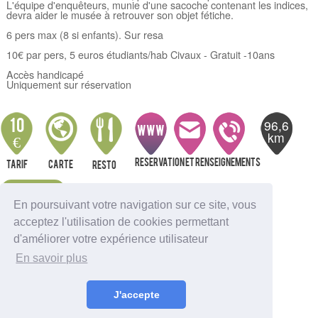
L'équipe d'enquêteurs, munie d'une sacoche contenant les indices,
devra aider le musée à retrouver son objet fétiche.
6 pers max (8 si enfants). Sur resa
10€ par pers, 5 euros étudiants/hab Civaux - Gratuit -10ans
Accès handicapé
Uniquement sur réservation
96,6
10
WWW
km
€
Reservation et renseignements
Tarif
Carte
resto
Alerte
En poursuivant votre navigation sur ce site, vous
acceptez l'utilisation de cookies permettant
Nous indiquer une erreur
d'améliorer votre expérience utilisateur
Sortir à Ambutrix
En savoir plus
Sortir à Anglefort
Sortir à Aignes-et-Puyperoux
Sortir à Amberac
J'accepte
Sortir à Angouleme
Sortir à Aubeterre-sur-Dronne