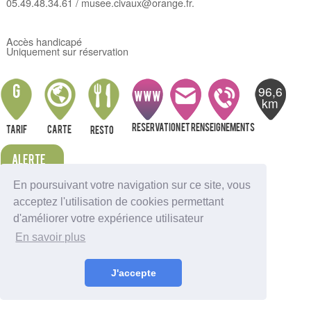
05.49.48.34.61 / musee.civaux@orange.fr.
Accès handicapé
Uniquement sur réservation
96,6
G
WWW
km
Reservation et renseignements
Tarif
Carte
resto
Alerte
En poursuivant votre navigation sur ce site, vous
Nous indiquer une erreur
acceptez l'utilisation de cookies permettant
Sortir à Ambutrix
d'améliorer votre expérience utilisateur
Sortir à Anglefort
En savoir plus
Sortir à Aignes-et-Puyperoux
Sortir à Amberac
Sortir à Angouleme
J'accepte
Sortir à Aubeterre-sur-Dronne
Sortir à Aubeville