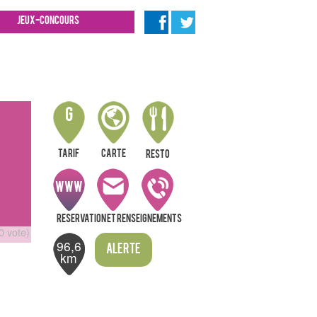
Jeux-concours
G
Tarif
Carte
resto
WWW
Reservation et renseignements
0 vote)
96,6
Alerte
km