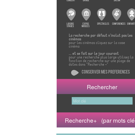
30
31
1
2
3
4
Concert
Danse
Salon
Aujourd'hui
Effacer
Loisirs
Expos
Spectacles
Conferences
Enfant
Stages
Musees
La recherche par défaut n'inclut pas les
Close
cinémas
pour les cinémas cliquez sur la case
cinéma
... et se fait sur le jour courant
pour une recherche plus large utilisez la
fonction de recherche sur une plage de
dates dans "Recherche +"
Conserver mes preferences