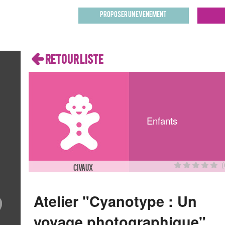
Proposer un evenement
RETOUR LISTE
Enfants
am
1
8
(
CIVAUX
15
22
Atelier "Cyanotype : Un
29
voyage photographique"