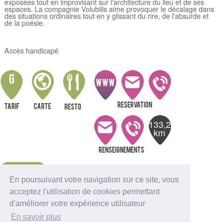
exposées tout en improvisant sur l'architecture du lieu et de ses
espaces. La compagnie Volubilis aime provoquer le décalage dans
des situations ordinaires tout en y glissant du rire, de l'absurde et
de la poésie.
Accès handicapé
G
WWW
Reservation
Tarif
Carte
resto
133,2
km
Renseignements
Alerte
En poursuivant votre navigation sur ce site, vous
acceptez l'utilisation de cookies permettant
Nous indiquer une erreur
d'améliorer votre expérience utilisateur
Sortir à Ambutrix
En savoir plus