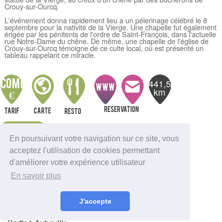
Crouy-sur-Ourcq.
L'événement donna rapidement lieu a un pélerinage célébré le 8
septembre pour la nativité de la Vierge. Une chapelle fut également
érigée par les pénitents de l'ordre de Saint-François, dans l'actuelle
rue Notre-Dame du chêne. De même, une chapelle de l'église de
Crouy-sur-Ourcq témoigne de ce culte local, où est présenté un
tableau rappelant ce miracle.
441,5
communiqué
WWW
km
€
Reservation
Tarif
Carte
resto
Alerte
En poursuivant votre navigation sur ce site, vous
acceptez l'utilisation de cookies permettant
Nous indiquer une erreur
d'améliorer votre expérience utilisateur
Sortir à Ambutrix
En savoir plus
Sortir à Anglefort
Sortir à Aignes-et-Puyperoux
Sortir à Amberac
J'accepte
Sortir à Angouleme
Sortir à Aubeterre-sur-Dronne