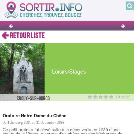
RETOUR LISTE
Loisirs/Stages
(0 vote)
CROUY-SUR-OURCQ
Oratoire Notre-Dame du Chêne
Du 1 January 2001 au 31 December 2099
Ce petit oratoire fut élevé suite à la découverte en 1639 d'une
statue de la Vierge, au creux d'un chêne par des bûcherons de