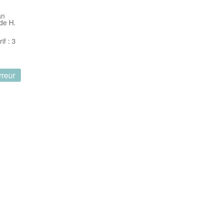
an
 de H.
f : 3
rreur