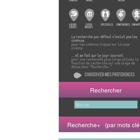
30
31
1
2
3
4
Concert
Danse
Salon
Aujourd'hui
Effacer
Loisirs
Expos
Spectacles
Conferences
Enfant
Stages
Musees
La recherche par défaut n'inclut pas les
Close
cinémas
pour les cinémas cliquez sur la case
cinéma
... et se fait sur le jour courant
pour une recherche plus large utilisez la
fonction de recherche sur une plage de
dates dans "Recherche +"
Conserver mes preferences