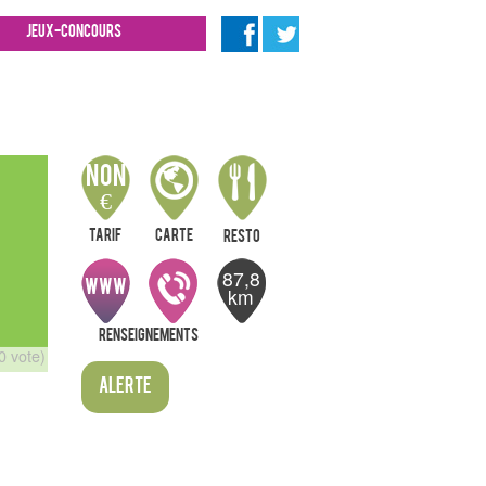
Jeux-concours
Non
€
Tarif
Carte
resto
87,8
WWW
km
Renseignements
0 vote)
Alerte