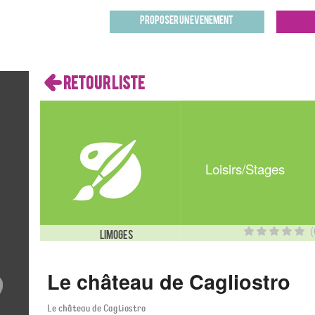
Proposer un evenement
RETOUR LISTE
Loisirs/Stages
am
1
8
(
LIMOGES
15
22
Le château de Cagliostro
29
Le château de Cagliostro